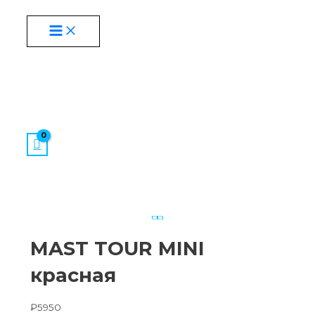
MAIN
Перейти
Этот
MENU
к
товар
содержимому
имеет
несколько
вариаций.
Опции
можно
выбрать
на
странице
товара.
MAST TOUR MINI
красная
₽
5950