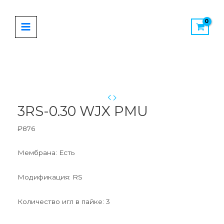
Перейти
MAIN
к
MENU
содержимому
Количество
товара
3RS-
0.30
3RS-0.30 WJX PMU
WJX
PMU
₽
876
Мембрана: Есть
Модификация: RS
Количество игл в пайке: 3