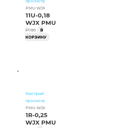
просмотр
PMU WJX
11U-0,18
WJX PMU
₽
1189
В
КОРЗИНУ
Быстрый
просмотр
PMU WJX
1R-0,25
WJX PMU