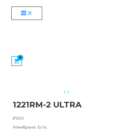
MAIN
Перейти
Количество
MENU
к
товара
содержимому
1221RM-
2
ULTRA
1221RM-2 ULTRA
₽
1210
Мембрана: Есть