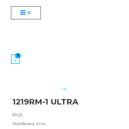
MAIN
Перейти
Количество
MENU
к
товара
содержимому
1219RM-
1
ULTRA
1219RM-1 ULTRA
₽
1125
Мембрана: Есть