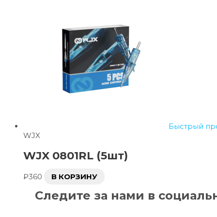
Быстрый пр
WJX
WJX 0801RL (5шт)
₽
360
В КОРЗИНУ
Следите за нами в социаль