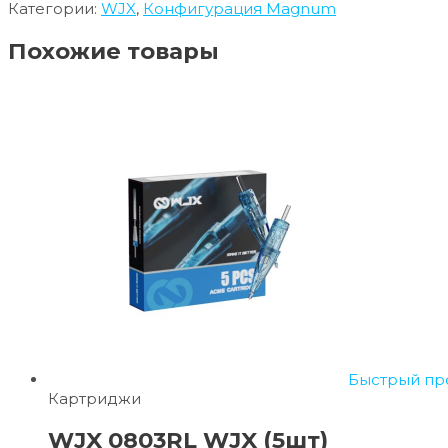
Категории:
WJX
,
Конфигурация Magnum
Похожие товары
Быстрый пр
Картриджи
WJX 0803RL WJX (5шт)