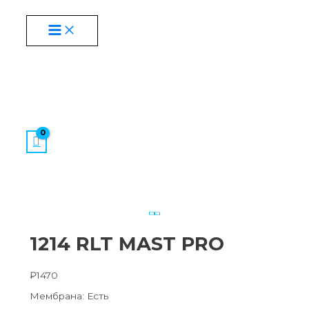
MAIN
Перейти
Количество
MENU
к
товара
содержимому
1214
RLT
MAST
PRO
1214 RLT MAST PRO
₽
1470
Мембрана: Есть