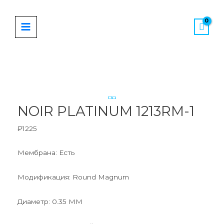
Перейти
MAIN
к
MENU
содержимому
Количество
товара
NOIR
PLATINUM
NOIR PLATINUM 1213RM-1
1213RM-
1
₽
1225
Мембрана: Есть
Модификация: Round Magnum
Диаметр: 0.35 ММ