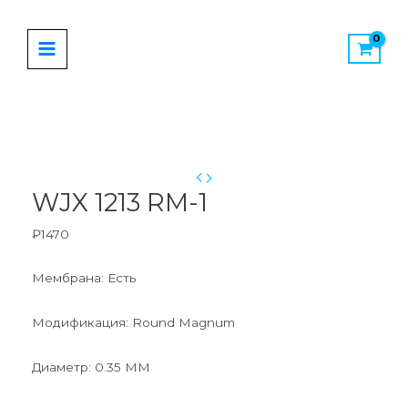
Перейти
MAIN
к
MENU
содержимому
Количество
товара
WJX
1213
WJX 1213 RM-1
RM-
1
₽
1470
Мембрана: Есть
Модификация: Round Magnum
Диаметр: 0.35 MM