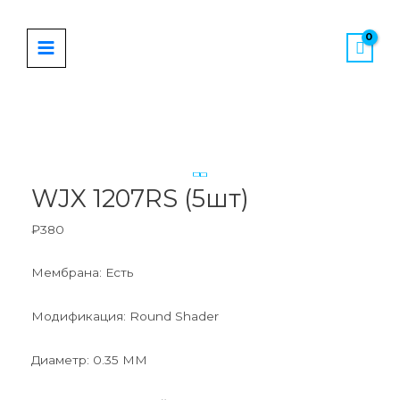
Перейти
MAIN
к
MENU
содержимому
Количество
товара
WJX
1207RS
WJX 1207RS (5шт)
(5шт)
₽
380
Мембрана: Есть
Модификация: Round Shader
Диаметр: 0.35 ММ