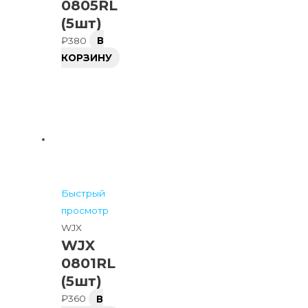
0805RL
(5шт)
₽
380
В
КОРЗИНУ
Быстрый
просмотр
WJX
WJX
0801RL
(5шт)
₽
360
В