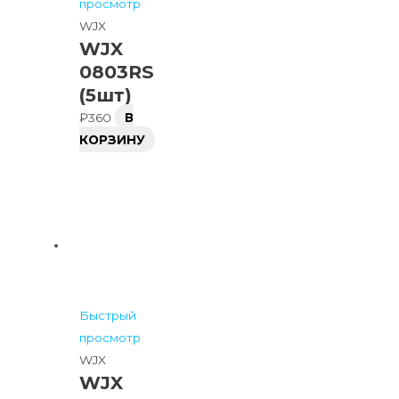
просмотр
WJX
WJX
0803RS
(5шт)
₽
360
В
КОРЗИНУ
Быстрый
просмотр
WJX
WJX