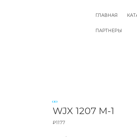
Перейти
к
ГЛАВНАЯ
КАТ
содержимому
ПАРТНЕРЫ
Количество
товара
WJX
1207
M-
WJX 1207 M-1
1
₽
1177