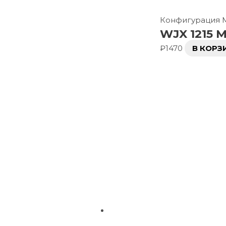
Конфигурация
WJX 1215 M
₽
1470
В КОРЗ