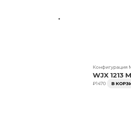
Конфигурация
WJX 1213 M
₽
1470
В КОРЗ