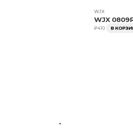
WJX
WJX 0809R
₽
410
В КОРЗИ