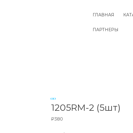
Перейти
к
ГЛАВНАЯ
КАТ
содержимому
ПАРТНЕРЫ
Количество
товара
1205RM-
2
(5шт)
1205RM-2 (5шт)
₽
380