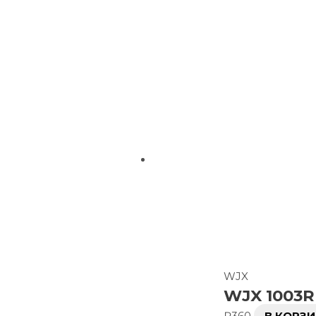
WJX
WJX 1003R
₽
360
В КОРЗ