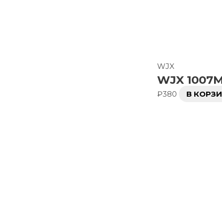
WJX
WJX 1007M
₽
380
В КОРЗ