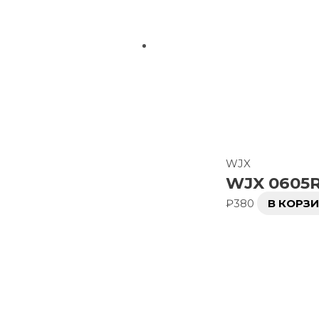
WJX
WJX 0605R
₽
380
В КОРЗ