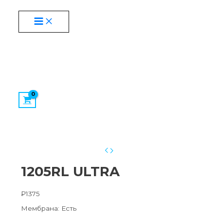
MAIN
Перейти
Количество
MENU
к
товара
содержимому
1205RL
ULTRA
1205RL ULTRA
₽
1375
Мембрана: Есть