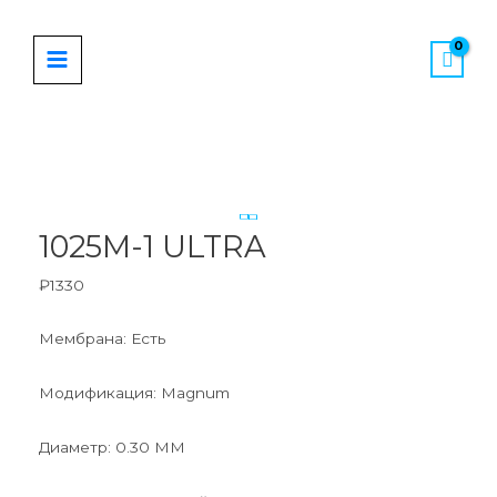
Перейти
MAIN
к
MENU
содержимому
Количество
товара
1025M-
1
1025M-1 ULTRA
ULTRA
₽
1330
Мембрана: Есть
Модификация: Magnum
Диаметр: 0.30 ММ