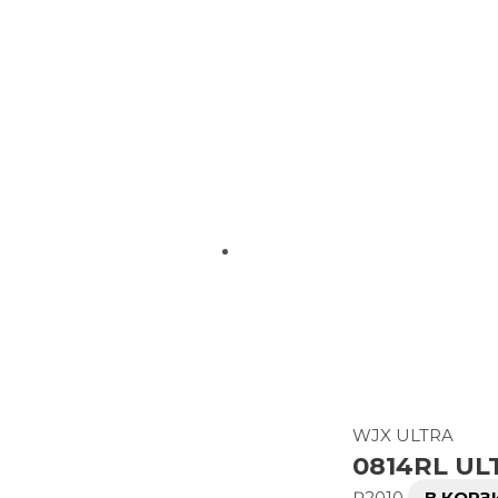
WJX ULTRA
0814RL UL
₽
2010
В КОРЗ