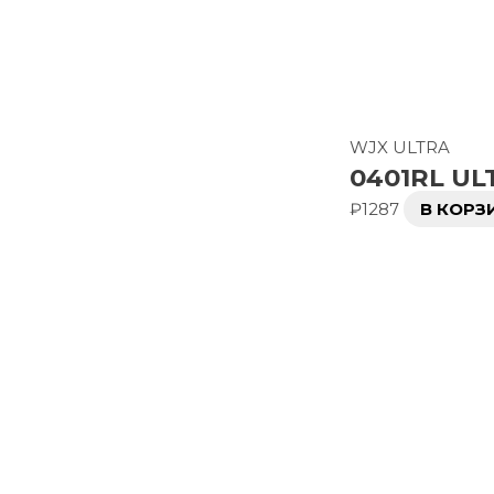
WJX ULTRA
0401RL UL
₽
1287
В КОРЗ