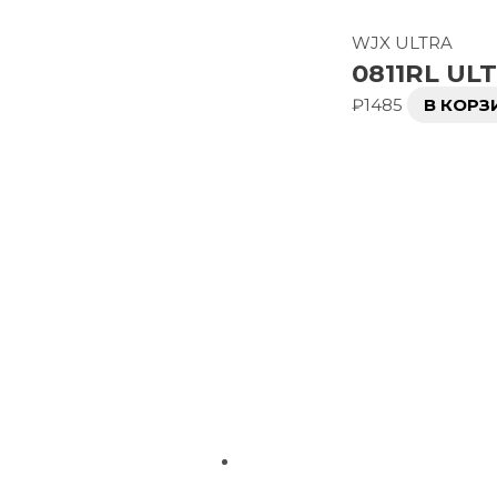
WJX ULTRA
0811RL UL
₽
1485
В КОРЗ