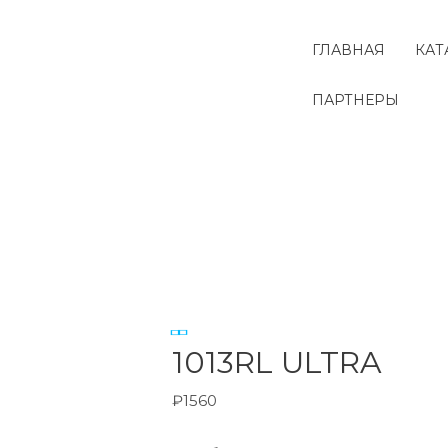
Перейти
к
ГЛАВНАЯ
КАТ
содержимому
ПАРТНЕРЫ
Количество
товара
1013RL
ULTRA
1013RL ULTRA
₽
1560