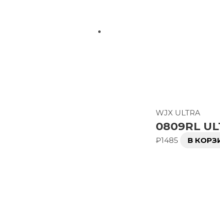
WJX ULTRA
0809RL U
₽
1485
В КОРЗ