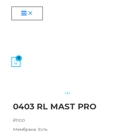
MAIN
Перейти
MENU
к
содержимому
0403 RL MAST PRO
₽
1100
Мембрана: Есть